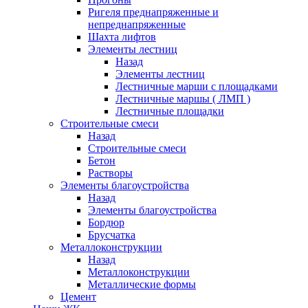
Ригеля преднапряженные и
непреднапряженные
Шахта лифтов
Элементы лестниц
Назад
Элементы лестниц
Лестничные марши с площадками
Лестничные маршы ( ЛМП )
Лестничные площадки
Строительные смеси
Назад
Строительные смеси
Бетон
Растворы
Элементы благоустройства
Назад
Элементы благоустройства
Бордюр
Брусчатка
Металлоконструкции
Назад
Металлоконструкции
Металлические формы
Цемент