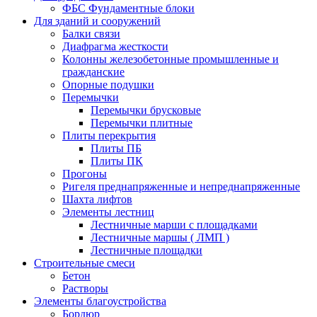
ФБС Фундаментные блоки
Для зданий и сооружений
Балки связи
Диафрагма жесткости
Колонны железобетонные промышленные и
гражданские
Опорные подушки
Перемычки
Перемычки брусковые
Перемычки плитные
Плиты перекрытия
Плиты ПБ
Плиты ПК
Прогоны
Ригеля преднапряженные и непреднапряженные
Шахта лифтов
Элементы лестниц
Лестничные марши с площадками
Лестничные маршы ( ЛМП )
Лестничные площадки
Строительные смеси
Бетон
Растворы
Элементы благоустройства
Бордюр