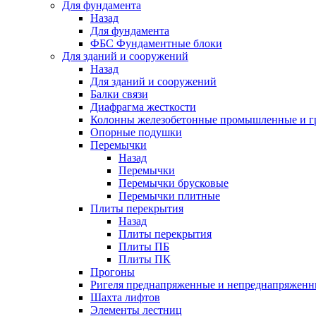
Для фундамента
Назад
Для фундамента
ФБС Фундаментные блоки
Для зданий и сооружений
Назад
Для зданий и сооружений
Балки связи
Диафрагма жесткости
Колонны железобетонные промышленные и г
Опорные подушки
Перемычки
Назад
Перемычки
Перемычки брусковые
Перемычки плитные
Плиты перекрытия
Назад
Плиты перекрытия
Плиты ПБ
Плиты ПК
Прогоны
Ригеля преднапряженные и непреднапряженн
Шахта лифтов
Элементы лестниц