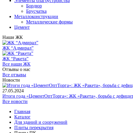
Элементы благоустройства
Бордюр
Брусчатка
Металлоконструкции
Металлические формы
Цемент
Наши ЖК
ЖК “Адмирал”
ЖК “Ракета”
Все наши ЖК
Отзывы о нас
Все отзывы
Новости
27.05.2024
Итоги года «ЦементОптТорга»: ЖК «Ракета», борьба с дефици
Все новости
Главная
Каталог
Для зданий и сооружений
Плиты перекрытия
Плиты ПК