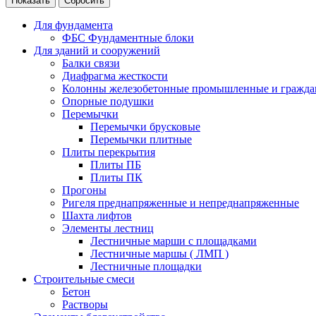
Для фундамента
ФБС Фундаментные блоки
Для зданий и сооружений
Балки связи
Диафрагма жесткости
Колонны железобетонные промышленные и гражда
Опорные подушки
Перемычки
Перемычки брусковые
Перемычки плитные
Плиты перекрытия
Плиты ПБ
Плиты ПК
Прогоны
Ригеля преднапряженные и непреднапряженные
Шахта лифтов
Элементы лестниц
Лестничные марши с площадками
Лестничные маршы ( ЛМП )
Лестничные площадки
Строительные смеси
Бетон
Растворы