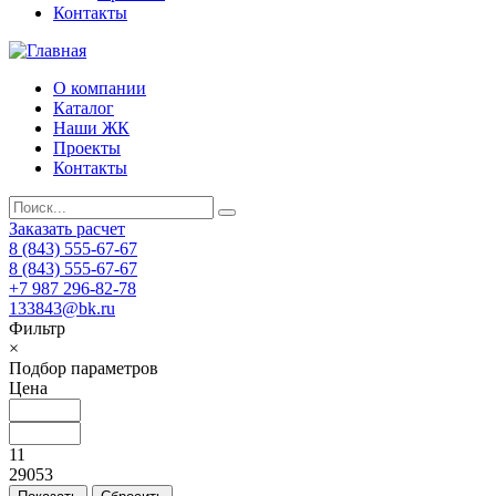
Контакты
О компании
Каталог
Наши ЖК
Проекты
Контакты
Заказать расчет
8 (843) 555-67-67
8 (843) 555-67-67
+7 987 296-82-78
133843@bk.ru
Фильтр
×
Подбор параметров
Цена
11
29053