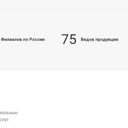
75
Филиалов по России
Видов продукции
циальные
слуг.