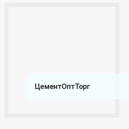
ЦементОптТорг