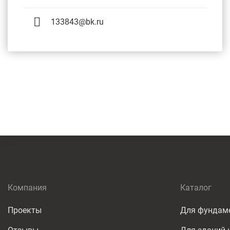
133843@bk.ru
Компания
Каталог
Проекты
Для фундам