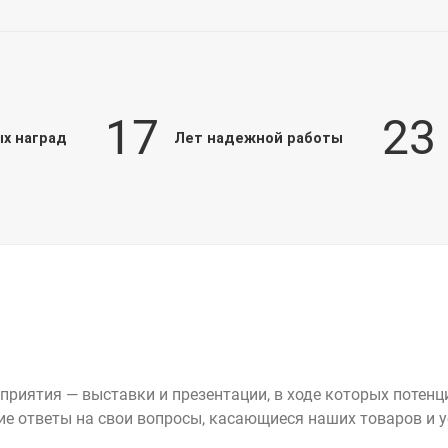
17
23
х наград
Лет надежной работы
риятия — выставки и презентации, в ходе которых потен
е ответы на свои вопросы, касающиеся наших товаров и у